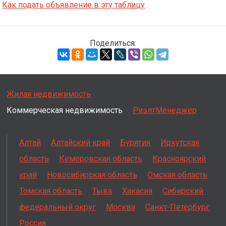
Как подать объявление в эту таблицу
Поделиться:
Жилая недвижимость
Коммерческая недвижимость
РиэлтМенеджер
Алтай
Алтайский край
Бурятия
Иркутская
область
Кемеровская область
Красноярский
край
Новосибирская область
Омская область
Томская область
Тыва
Хакасия
Сибирский
федеральный округ
Москва
Санкт-Петербург
Россия