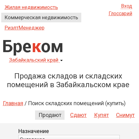
Вход
Жилая недвижимость
Глоссарий
Коммерческая недвижимость
РиэлтМенеджер
Бре
к
ом
Забайкальский край
Продажа складов и складских
помещений в Забайкальском крае
Главная
/
Поиск складских помещений (купить)
Продают
Сдают
Купят
Снимут
Назначение