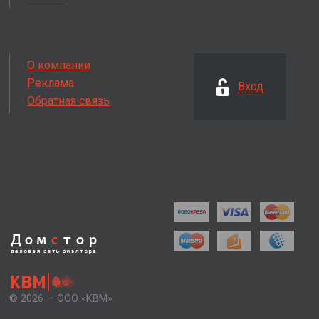
О компании
Реклама
Вход
Обратная связь
Дом
с
тор
деловая сеть
риэлтора
КВМ
© 2026 — ООО «КВМ»